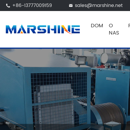
+86-13777009159
sales@marshine.net


DOM
O
NAS