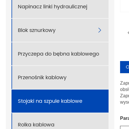
Napinacz linki hydraulicznej
Blok sznurkowy

Przyczepa do bębna kablowego
O
Przenośnik kablowy
Zapr
obsł
Zapr
Stojaki na szpule kablowe
wyso
Par
Rolka kablowa