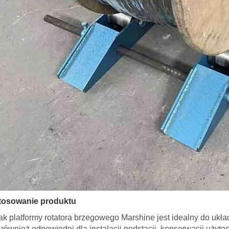
tosowanie produktu
ak platformy rotatora brzegowego Marshine jest idealny do ukła
 również odpowiedni dla instalacji podstacji, konserwacji użytec