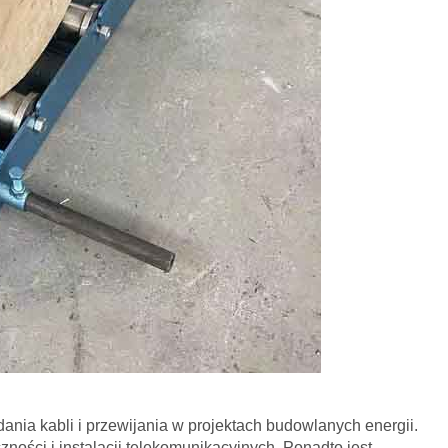
dania kabli i przewijania w projektach budowlanych energii.
zności i instalacji telekomunikacyjnych. Ponadto jest