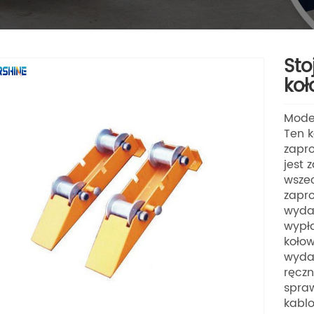
Sto
koł
Mode
Ten k
zapro
jest 
wsze
zapro
wydaj
wypła
kołow
wydaj
ręczn
spraw
kablo