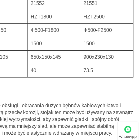
21552
21551
HZT1800
HZT2500
250
Φ500-F1800
Φ500-F2500
1500
1500
105
650x150x145
900x230x130
40
73.5
do obsługi i obracania dużych bębnów kablowych łatwo i
ką przeciw korozji, stojak ten może być używany na zewnątrz
iej wytrzymałości, aby zapewnić gładki i spójny obrót
ową ma mniejszy ślad, ale może zapewniać stabilną
 i może być elastycznie wdrażany w miejscu pracy,
WhatsApp