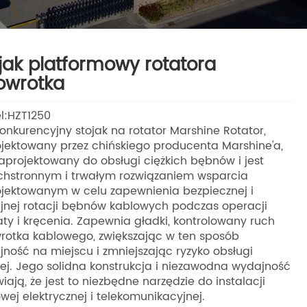
jak platformowy rotatora
owrotka
l:HZT1250
onkurencyjny stojak na rotator Marshine Rotator,
jektowany przez chińskiego producenta Marshine'a,
zaprojektowany do obsługi ciężkich bębnów i jest
chstronnym i trwałym rozwiązaniem wsparcia
jektowanym w celu zapewnienia bezpiecznej i
nej rotacji bębnów kablowych podczas operacji
ty i kręcenia. Zapewnia gładki, kontrolowany ruch
rotka kablowego, zwiększając w ten sposób
ność na miejscu i zmniejszając ryzyko obsługi
ej. Jego solidna konstrukcja i niezawodna wydajność
iają, że jest to niezbędne narzędzie do instalacji
wej elektrycznej i telekomunikacyjnej.