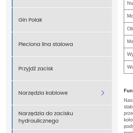
Nu
Mo
Gin Polak
Ob
Ma
Pleciona lina stalowa
Wy
Przyjdź zacisk
Wa
Fun
Narzędzia kablowe

Nasz
stab
Narzędzia do zacisku
prze
hydraulicznego
koło
pods
pon