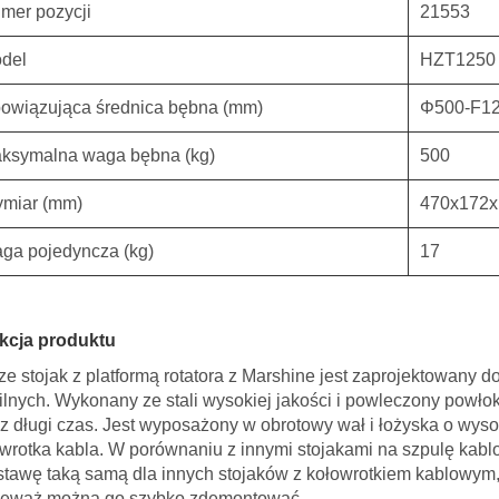
mer pozycji
21553
del
HZT1250
owiązująca średnica bębna (mm)
Φ500-F1
ksymalna waga bębna (kg)
500
miar (mm)
470x172x
ga pojedyncza (kg)
17
kcja produktu
e stojak z platformą rotatora z Marshine jest zaprojektowany 
ilnych. Wykonany ze stali wysokiej jakości i powleczony powło
z długi czas. Jest wyposażony w obrotowy wał i łożyska o wysok
wrotka kabla. W porównaniu z innymi stojakami na szpulę kabl
tawę taką samą dla innych stojaków z kołowrotkiem kablowym,
ieważ można go szybko zdemontować.