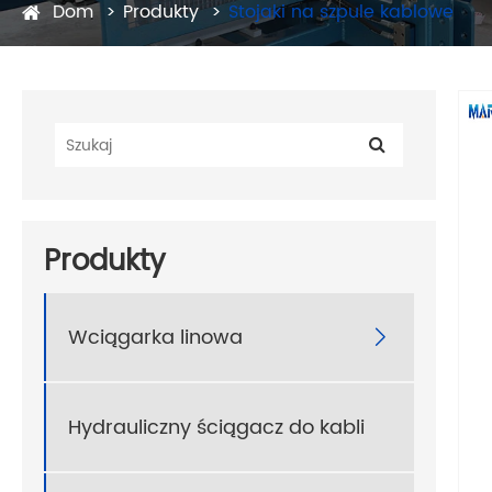
Dom
Produkty
Stojaki na szpule kablowe
Produkty
Wciągarka linowa

Hydrauliczny ściągacz do kabli