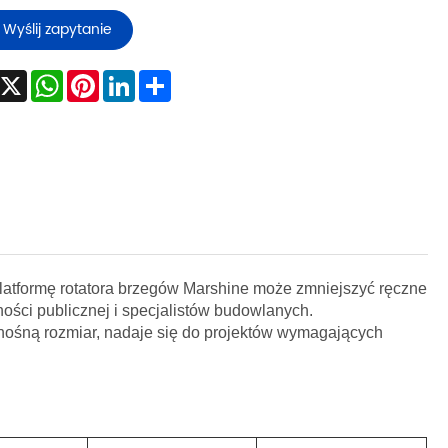
Wyślij zapytanie
Facebook
X
WhatsApp
Pinterest
LinkedIn
Share
platformę rotatora brzegów Marshine może zmniejszyć ręczne
ści publicznej i specjalistów budowlanych.
nośną rozmiar, nadaje się do projektów wymagających