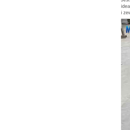
idea
i ze