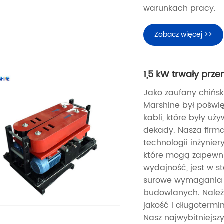
warunkach pracy.
Zobacz więcej >>
1,5 kW trwały prze
Jako zaufany chińsk
Marshine był poświ
kabli, które były uż
dekady. Nasza firm
technologii inżynier
które mogą zapewni
wydajność, jest w s
surowe wymagania gl
budowlanych. Należy
jakość i długoterm
Nasz najwybitniejszy