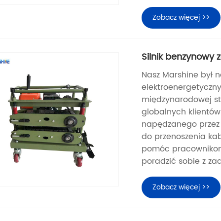
Zobacz więcej >>
Silnik benzynowy 
Nasz Marshine był 
elektroenergetyczny
międzynarodowej st
globalnych klientów
napędzanego przez 
do przenoszenia kab
pomóc pracownikom u
poradzić sobie z zad
Zobacz więcej >>