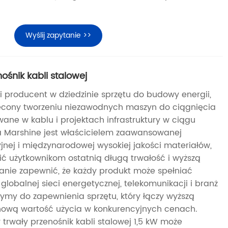
Wyślij zapytanie >>
nośnik kabli stalowej
i producent w dziedzinie sprzętu do budowy energii,
ęcony tworzeniu niezawodnych maszyn do ciągnięcia
ywane w kablu i projektach infrastruktury w ciągu
a Marshine jest właścicielem zaawansowanej
yjnej i międzynarodowej wysokiej jakości materiałów,
ć użytkownikom ostatnią długą trwałość i wyższą
tanie zapewnić, że każdy produkt może spełniać
obalnej sieci energetycznej, telekomunikacji i branż
my do zapewnienia sprzętu, który łączy wyższą
inową wartość użycia w konkurencyjnych cenach.
 trwały przenośnik kabli stalowej 1,5 kW może