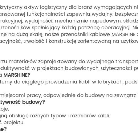
o krytyczny aktyw logistyczny dla branż wymagających 
wansowanej funkcjonalności zapewnia wydajny, bezpieczn
onstrukcyjnej, wydajności, mechanizmie napędowym, skład
rzenośników spełniający każdą potrzebę operacyjną. Nieza
lane na dużą skalę, nasze przenośniki kablowe MARSHIN
cyjność, trwałość i konstrukcję zorientowaną na użytko
ortu materiałów zaprojektowany do wydajnego transport
oduktywność w projektach budowlanych, użyteczności pu
ma MARSHINE?
stemy do ciągłego prowadzenia kabli w fabrykach, pods
 miejscami pracy, odpowiednie do budowy na zewnątrz l
fektywność budowy?
oje.
ną obsługę różnych typów i rozmiarów kabli.
 projektu.
ne?