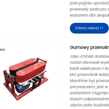
precyzyjnie uprości
przewody podczas c
wyborem dla zespoł
Zobacz więcej >>
Gumowy przenośnik
Jako chiński dostaw
nadal oferował wyd
kabli elektrykom i l
ten przenośnik kabl
Marshine był przen
porywaczem, jest w
zadaniami ciągnięcia
dużym odpowiednim 
użycia pola budowl