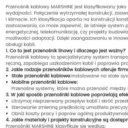
Przenośnik kablowy MARSHINE jest klasyfikowany jak
wydajności. Połączenie wytrzymałej konstrukcji, zaa
i klimacie. Ich klasyfikacja oparta na konstrukcji k
zastosowania, co może zapewnić, że istnieje system p
energetycznej, telekomunikację, czy projekty budow
możliwości adaptacji. Dzięki zaangażowaniu w innowa
obsługi kabli.
1. Co to jest przenośnik linowy i dlaczego jest ważny?
Przenośnik kablowy to specjalistyczny system transp
ręczną, zapobiega uszkodzeniom kabli i poprawia pr
2. Jakie rodzaje przenośników kablowych oferuje fir
Stałe przenośniki kablowe:
Instalowane na stałe sy
Mobilne przenośniki kablowe:
Przenośne systemy, które można przenosić między
3. W jaki sposób przenośniki kablowe poprawiają e
Utrzymaj nieprzerwany przepływ kabli i skróć przest
Sterowanie zmienną prędkością umożliwia precyzyj
Obniż koszty pracy i popraw ogólną produktywność
4. Jakie materiały i projekty konstrukcyjne są dostęp
Przenośniki MARSHINE klasyfikuje się według: