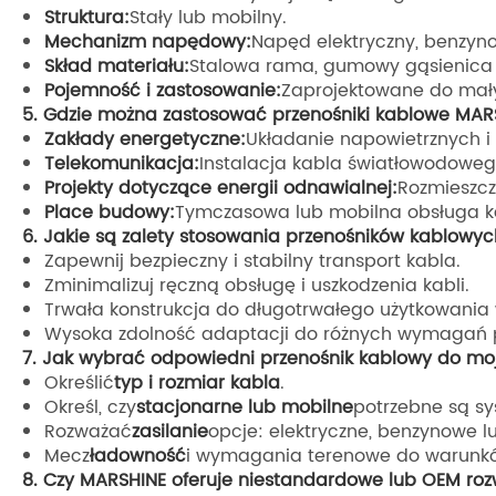
Struktura:
Stały lub mobilny.
Mechanizm napędowy:
Napęd elektryczny, benzyno
Skład materiału:
Stalowa rama, gumowy gąsienica lu
Pojemność i zastosowanie:
Zaprojektowane do małyc
5. Gdzie można zastosować przenośniki kablowe MAR
Zakłady energetyczne:
Układanie napowietrznych i
Telekomunikacja:
Instalacja kabla światłowodoweg
Projekty dotyczące energii odnawialnej:
Rozmieszcz
Place budowy:
Tymczasowa lub mobilna obsługa ka
6. Jakie są zalety stosowania przenośników kablowy
Zapewnij bezpieczny i stabilny transport kabla.
Zminimalizuj ręczną obsługę i uszkodzenia kabli.
Trwała konstrukcja do długotrwałego użytkowania
Wysoka zdolność adaptacji do różnych wymagań p
7. Jak wybrać odpowiedni przenośnik kablowy do mo
Określić
typ i rozmiar kabla
.
Określ, czy
stacjonarne lub mobilne
potrzebne są sy
Rozważać
zasilanie
opcje: elektryczne, benzynowe l
Mecz
ładowność
i wymagania terenowe do warunkó
8. Czy MARSHINE oferuje niestandardowe lub OEM roz