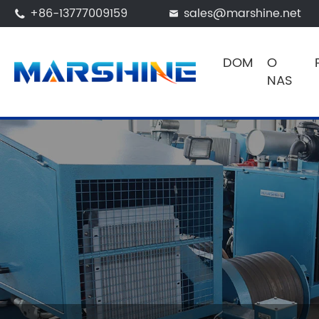
+86-13777009159
sales@marshine.net


DOM
O
NAS