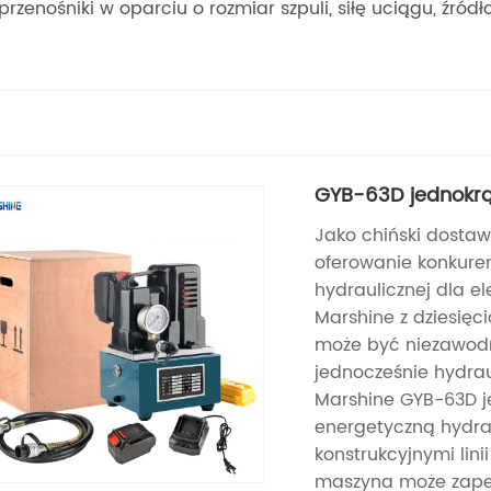
nośniki w oparciu o rozmiar szpuli, siłę uciągu, źródło
GYB-63D jednokrą
Jako chiński dostaw
oferowanie konkuren
hydraulicznej dla e
Marshine z dziesięc
może być niezawodn
jednocześnie hydrau
Marshine GYB-63D j
energetyczną hydrau
konstrukcyjnymi lini
maszyna może zapew