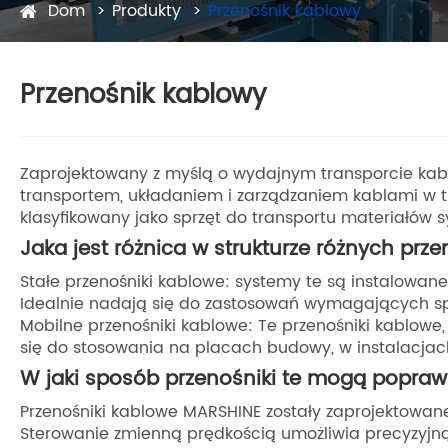
Dom
Produkty
Przenośnik kablowy
Przenośnik kablowy
Zaprojektowany z myślą o wydajnym transporcie kabl
transportem, układaniem i zarządzaniem kablami w 
klasyfikowany jako sprzęt do transportu materiałów s
Jaka jest różnica w strukturze różnych prz
Stałe przenośniki kablowe: systemy te są instalowane 
Idealnie nadają się do zastosowań wymagających sp
Mobilne przenośniki kablowe: Te przenośniki kablowe
się do stosowania na placach budowy, w instalacjac
W jaki sposób przenośniki te mogą popra
Przenośniki kablowe MARSHINE zostały zaprojektowan
Sterowanie zmienną prędkością umożliwia precyzyjną