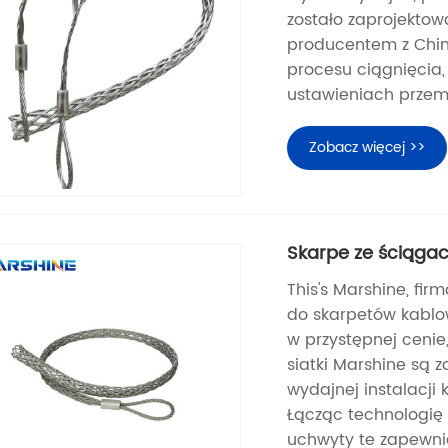
zostało zaprojektow
producentem z Chin,
procesu ciągnięcia,
ustawieniach przem
Zobacz więcej >>
Skarpe ze ściągac
This's Marshine, fi
do skarpetów kablow
w przystępnej cenie
siatki Marshine są z
wydajnej instalacji
Łącząc technologię 
uchwyty te zapewni