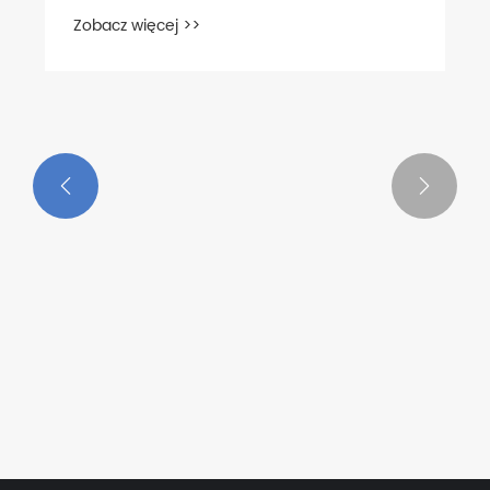


Cięcie włókien: jakich narzędzi
MARSHINE potrzebujesz?
Zobacz więcej >>