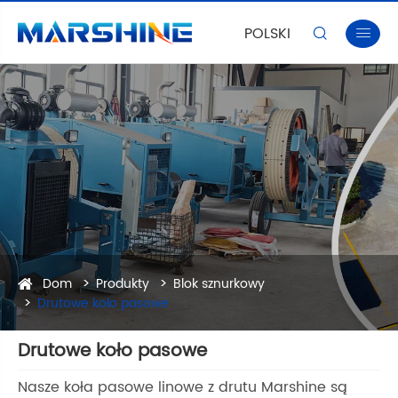
POLSKI


Dom
Produkty
Blok sznurkowy
Drutowe koło pasowe
Drutowe koło pasowe
Nasze koła pasowe linowe z drutu Marshine są