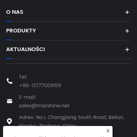
O NAS
PRODUKTY
AKTUALNOŚCI
Tel:

+86-13777009159
E-mail:

sales@marshine.net
Adres: No.1, Changjiang South Road, Beilun,

Ningbo, Zhejiang, Chiny
X