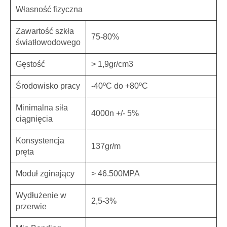
Własność fizyczna
Zawartość szkła
75-80%
światłowodowego
Gęstość
> 1,9gr/cm3
Środowisko pracy
-40ºC do +80ºC
Minimalna siła
4000n +/- 5%
ciągnięcia
Konsystencja
137gr/m
pręta
Moduł zginający
> 46.500MPA
Wydłużenie w
2,5-3%
przerwie