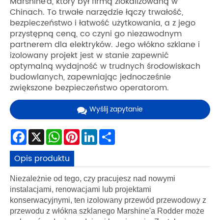
Marshine'a, który był firmą zlokalizowaną w
Chinach. To trwałe narzędzie łączy trwałość,
bezpieczeństwo i łatwość użytkowania, a z jego
przystępną ceną, co czyni go niezawodnym
partnerem dla elektryków. Jego włókno szklane i
izolowany projekt jest w stanie zapewnić
optymalną wydajność w trudnych środowiskach
budowlanych, zapewniając jednocześnie
zwiększone bezpieczeństwo operatorom.
Wyślij zapytanie
Facebook
X
WhatsApp
Pinterest
LinkedIn
Share
Opis produktu
Niezależnie od tego, czy pracujesz nad nowymi
instalacjami, renowacjami lub projektami
konserwacyjnymi, ten izolowany przewód przewodowy z
przewodu z włókna szklanego Marshine'a Rodder może