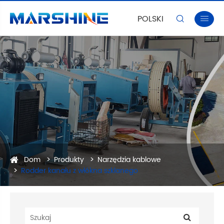
POLSKI


Dom
Produkty
Narzędzia kablowe
Rodder kanału z włókna szklanego