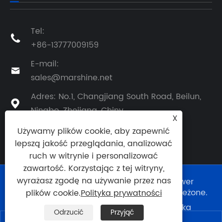
Tel:

+86-13777009159
E-mail:

sales@marshine.net
Adres: No.1, Changjiang South Road, Beilun,

Ningbo, Zhejiang, Chiny
X
Używamy plików cookie, aby zapewnić
lepszą jakość przeglądania, analizować
ruch w witrynie i personalizować
zawartość. Korzystając z tej witryny,
wyrażasz zgodę na używanie przez nas
Copyright © 2025 Ningbo Marshine Power
Technology Co., Ltd. Wszelkie prawa zastrzeżone.
plików cookie.
Polityka prywatności
Links
|
Sitemap
|
RSS
|
XML
|
Polityka
Odrzucić
Przyjąć
prywatności
|